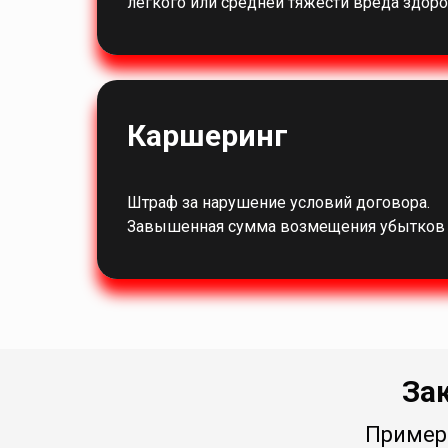
легкого или средней тяжести вреда здор
Каршеринг
Штраф за нарушение условий договора.
Завышенная сумма возмещения убытков п
За
Пример