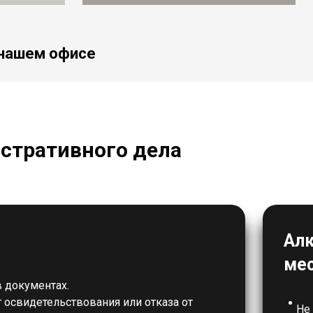
 нашем офисе
стративного дела
Алк
мес
в документах.
 освидетельствования или отказа от
Не