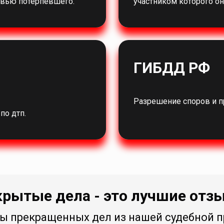
овью потерпевшего.
участником которого он
ГИБДД РФ
Разрешение споров и 
о дтп.
крытые дела - это лучшие отз
ы прекращенных дел из нашей судебной п